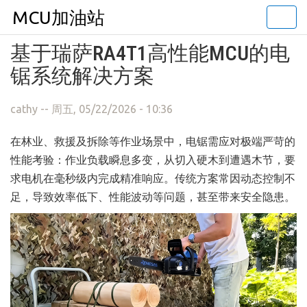
MCU加油站
Togg
navi
跳转到主要内容
基于瑞萨RA4T1高性能MCU的电
锯系统解决方案
cathy
-- 周五, 05/22/2026 - 10:36
在林业、救援及拆除等作业场景中，电锯需应对极端严苛的
性能考验：作业负载瞬息多变，从切入硬木到遭遇木节，要
求电机在毫秒级内完成精准响应。传统方案常因动态控制不
足，导致效率低下、性能波动等问题，甚至带来安全隐患。