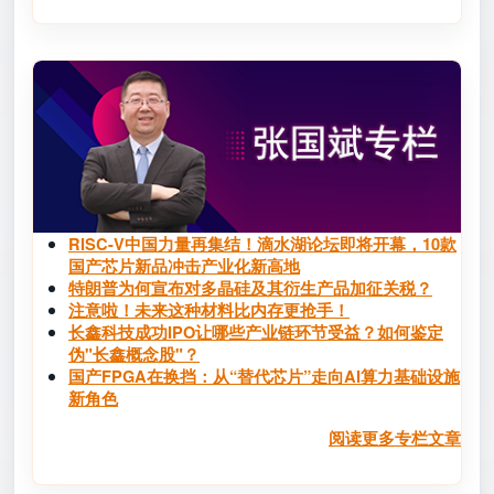
RISC-V中国力量再集结！滴水湖论坛即将开幕，10款
国产芯片新品冲击产业化新高地
特朗普为何宣布对多晶硅及其衍生产品加征关税？
注意啦！未来这种材料比内存更抢手！
长鑫科技成功IPO让哪些产业链环节受益？如何鉴定
伪"长鑫概念股"？
国产FPGA在换挡：从“替代芯片”走向AI算力基础设施
新角色
阅读更多专栏文章