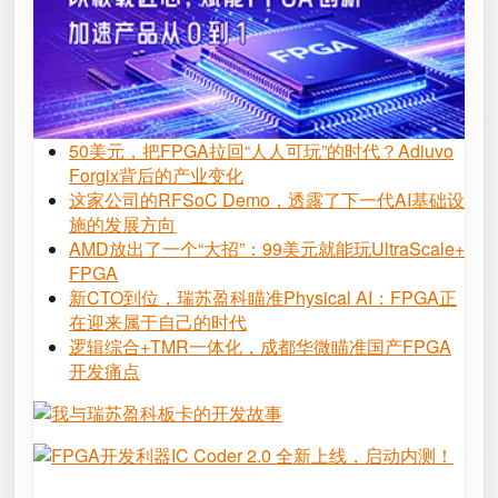
50美元，把FPGA拉回“人人可玩”的时代？Adiuvo
Forgix背后的产业变化
这家公司的RFSoC Demo，透露了下一代AI基础设
施的发展方向
AMD放出了一个“大招”：99美元就能玩UltraScale+
FPGA
新CTO到位，瑞苏盈科瞄准Physical AI：FPGA正
在迎来属于自己的时代
逻辑综合+TMR一体化，成都华微瞄准国产FPGA
开发痛点
Image
Image