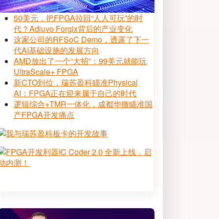
50美元，把FPGA拉回“人人可玩”的时
代？Adiuvo Forgix背后的产业变化
这家公司的RFSoC Demo，透露了下一
代AI基础设施的发展方向
AMD放出了一个“大招”：99美元就能玩
UltraScale+ FPGA
新CTO到位，瑞苏盈科瞄准Physical
AI：FPGA正在迎来属于自己的时代
逻辑综合+TMR一体化，成都华微瞄准国
产FPGA开发痛点
Image
Image