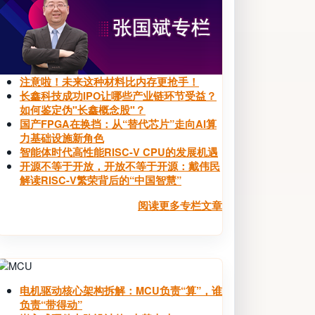
注意啦！未来这种材料比内存更抢手！
长鑫科技成功IPO让哪些产业链环节受益？
如何鉴定伪"长鑫概念股"？
国产FPGA在换挡：从“替代芯片”走向AI算
力基础设施新角色
智能体时代高性能RISC-V CPU的发展机遇
开源不等于开放，开放不等于开源：戴伟民
解读RISC-V繁荣背后的“中国智慧”
阅读更多专栏文章
Image
电机驱动核心架构拆解：MCU负责“算”，谁
负责“带得动”