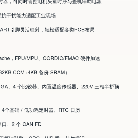
用定时器，可同时管控电机矢量时序与整机辅助电源
验，强抗干扰能力适配工业现场
D、UART引脚灵活映射，轻松适配各类PCB布局
I-Cache，FPU/MPU、CORDIC/FMAC 硬件加速
（32KB CCM+4KB 备份 SRAM）
4 个 PGA、4 个比较器、内置温度传感器、220V 三相半桥预
4个基础 / 低功耗定时器、RTC 日历
串口、2 个 CAN FD
件密码算法引擎、CRC、UID 唯一芯片标识