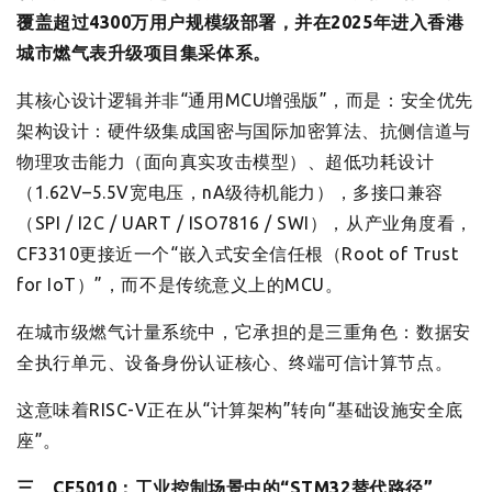
覆盖超过4300万用户规模级部署，并在2025年进入香港
城市燃气表升级项目集采体系。
其核心设计逻辑并非“通用MCU增强版”，而是：安全优先
架构设计：硬件级集成国密与国际加密算法、抗侧信道与
物理攻击能力（面向真实攻击模型）、超低功耗设计
（1.62V–5.5V宽电压，nA级待机能力），多接口兼容
（SPI / I2C / UART / ISO7816 / SWI），从产业角度看，
CF3310更接近一个“嵌入式安全信任根（Root of Trust
for IoT）”，而不是传统意义上的MCU。
在城市级燃气计量系统中，它承担的是三重角色：数据安
全执行单元、设备身份认证核心、终端可信计算节点。
这意味着RISC-V正在从“计算架构”转向“基础设施安全底
座”。
三、CF5010：工业控制场景中的“STM32替代路径”